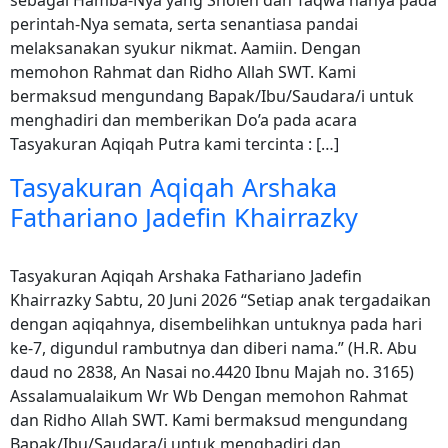
sebagai Hamba-Nya yang Sholeh dan Taqwa hanya pada
perintah-Nya semata, serta senantiasa pandai
melaksanakan syukur nikmat. Aamiin. Dengan
memohon Rahmat dan Ridho Allah SWT. Kami
bermaksud mengundang Bapak/Ibu/Saudara/i untuk
menghadiri dan memberikan Do’a pada acara
Tasyakuran Aqiqah Putra kami tercinta : […]
Tasyakuran Aqiqah Arshaka
Fathariano Jadefin Khairrazky
Tasyakuran Aqiqah Arshaka Fathariano Jadefin
Khairrazky Sabtu, 20 Juni 2026 “Setiap anak tergadaikan
dengan aqiqahnya, disembelihkan untuknya pada hari
ke-7, digundul rambutnya dan diberi nama.” (H.R. Abu
daud no 2838, An Nasai no.4420 Ibnu Majah no. 3165)
Assalamualaikum Wr Wb Dengan memohon Rahmat
dan Ridho Allah SWT. Kami bermaksud mengundang
Bapak/Ibu/Saudara/i untuk menghadiri dan