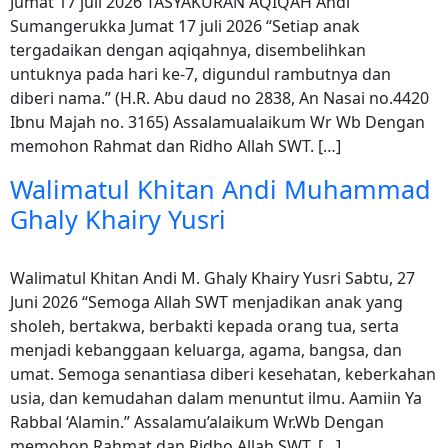
Jumat 17 juli 2026 TASYAKURAN AQIQAH Andi
Sumangerukka Jumat 17 juli 2026 “Setiap anak
tergadaikan dengan aqiqahnya, disembelihkan
untuknya pada hari ke-7, digundul rambutnya dan
diberi nama.” (H.R. Abu daud no 2838, An Nasai no.4420
Ibnu Majah no. 3165) Assalamualaikum Wr Wb Dengan
memohon Rahmat dan Ridho Allah SWT. […]
Walimatul Khitan Andi Muhammad
Ghaly Khairy Yusri
Walimatul Khitan Andi M. Ghaly Khairy Yusri Sabtu, 27
Juni 2026 “Semoga Allah SWT menjadikan anak yang
sholeh, bertakwa, berbakti kepada orang tua, serta
menjadi kebanggaan keluarga, agama, bangsa, dan
umat. Semoga senantiasa diberi kesehatan, keberkahan
usia, dan kemudahan dalam menuntut ilmu. Aamiin Ya
Rabbal ‘Alamin.” Assalamu’alaikum Wr.Wb Dengan
memohon Rahmat dan Ridho Allah SWT. […]