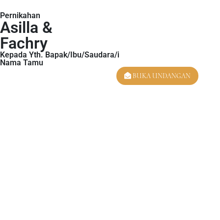
Pernikahan
Asill
Asilla &
Fachry
Kepada Yth. Bapak/Ibu/Saudara/i
SABTU
Nama Tamu
BUKA UNDANGAN